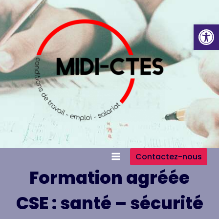
Aller
au
Ouvrir la
contenu
Contactez-nous
Formation agréée
CSE : santé – sécurité